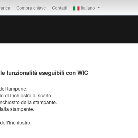
arica
Compra chiave
Contatti
Italiano
lle funzionalità eseguibili con WIC
e del tampone.
lo di inchiostro di scarto.
i inchiostro della stampante.
dalla stampante.
dell'inchiostro.