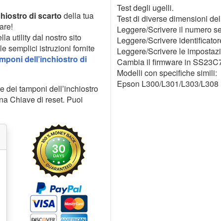
Test degli ugelli.
chiostro di scarto
della tua
Test di diverse dimensioni del
are!
Leggere/Scrivere il numero se
la utility dal nostro sito
Leggere/Scrivere identificatore
e semplici istruzioni fornite
Leggere/Scrivere le imposta
mponi dell’inchiostro di
Cambia il firmware in SS23C7 
Modelli con specifiche simili:
Epson L300/L301/L303/L308
e dei tamponi dell’inchiostro
na Chiave di reset. Puoi