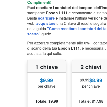
Complimenti!
Puoi
resettare i contatori dei tamponi dell’in
stampante
Epson L111
e ricominciare a stamp
Basta
scaricare
e installare l'ultima versione del
web,
acquistare
una Chiave di reset e seguire l
nella guida
"Come resettare i contatori dei ta
scarto"
guide.
Per azzerare completamente allo 0% il contator
di scarto della tua
Epson L111
, è necessaria u
acquistarla qui sotto.
1 chiave
2 chiavi
$9.99
$8.99
$9.99
per chiave
per chiave
Totale: $9.99
Totale: $17.98