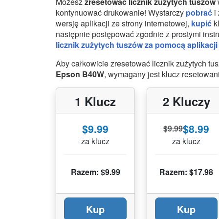
Możesz
zresetować licznik zużytych tuszów
kontynuować drukowanie! Wystarczy
pobrać
i
wersję aplikacji ze strony internetowej,
kupić
kl
następnie postępować zgodnie z prostymi inst
licznik zużytych tuszów za pomocą aplikacji 
Aby całkowicie zresetować licznik zużytych t
Epson B40W
, wymagany jest klucz resetowani
1 Klucz
2 Kluczy
$9.99
$8.99
$9.99
za klucz
za klucz
Razem: $9.99
Razem: $17.98
Kup
Kup