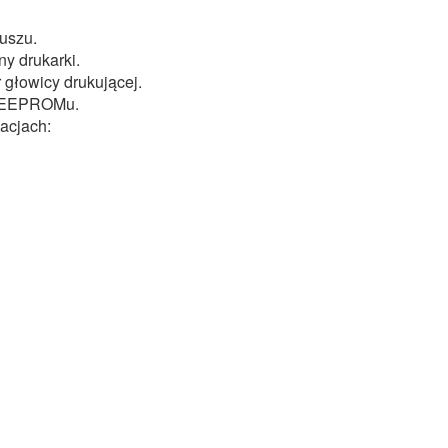
tuszu.
ny drukarki.
r głowicy drukującej.
ia EEPROMu.
acjach: