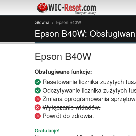
Główna
Epson B40W
Epson B40W: Obsługiwane
Epson B40W
Obsługiwane funkcje:
Resetowanie licznika zużytych tus
Odczytywanie licznika zużytych tu
Zmiana oprogramowania sprzętowe
Wyłączanie wkładów.
Powrót do zdrowia.
Gratulacje!