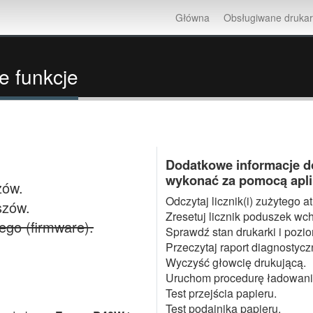
Główna
Obsługiwane drukar
 funkcje
Dodatkowe informacje do
wykonać za pomocą aplika
zów.
Odczytaj licznik(i) zużytego a
szów.
Zresetuj licznik poduszek wc
go (firmware).
Sprawdź stan drukarki i pozio
Przeczytaj raport diagnostycz
Wyczyść głowcię drukującą.
Uruchom procedurę ładowani
Test przejścia papieru.
Test podajnika papieru.