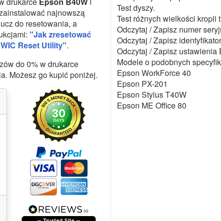
w drukarce
Epson B40W
i
Test dyszy.
 zainstalować najnowszą
Test różnych wielkości kropli 
ucz do resetowania, a
Odczytaj / Zapisz numer seryj
rukcjami:
"Jak zresetować
Odczytaj / Zapisz identyfikato
WIC Reset Utility"
.
Odczytaj / Zapisz ustawien
Modele o podobnych specyfik
uszów do 0% w drukarce
Epson WorkForce 40
a. Możesz go kupić poniżej.
Epson PX-201
Epson Stylus T40W
Epson ME Office 80