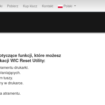
ki
Pobierz
Kup klucz
Kontakt
Polski
tyczące funkcji, które możesz
cji WIC Reset Utility:
tramentu drukarki.
hłaniających.
m tuszy.
ny w drukarce.
a atramentu.