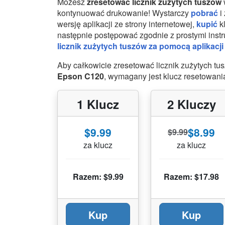
Możesz
zresetować licznik zużytych tuszów
kontynuować drukowanie! Wystarczy
pobrać
i
wersję aplikacji ze strony internetowej,
kupić
kl
następnie postępować zgodnie z prostymi inst
licznik zużytych tuszów za pomocą aplikacji 
Aby całkowicie zresetować licznik zużytych t
Epson C120
, wymagany jest klucz resetowani
1 Klucz
2 Kluczy
$9.99
$8.99
$9.99
za klucz
za klucz
Razem: $9.99
Razem: $17.98
Kup
Kup