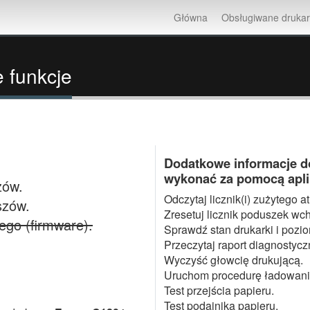
Główna
Obsługiwane drukar
 funkcje
Dodatkowe informacje do
wykonać za pomocą aplika
zów.
Odczytaj licznik(i) zużytego a
szów.
Zresetuj licznik poduszek wc
go (firmware).
Sprawdź stan drukarki i pozio
Przeczytaj raport diagnostycz
Wyczyść głowcię drukującą.
Uruchom procedurę ładowani
Test przejścia papieru.
Test podajnika papieru.