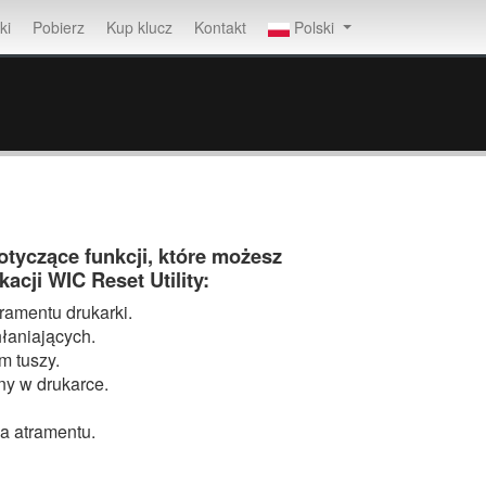
ki
Pobierz
Kup klucz
Kontakt
Polski
tyczące funkcji, które możesz
cji WIC Reset Utility:
tramentu drukarki.
hłaniających.
m tuszy.
ny w drukarce.
a atramentu.