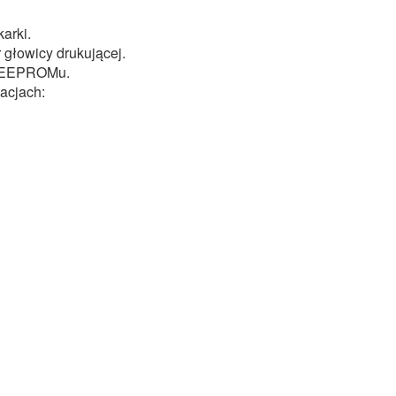
arki.
r głowicy drukującej.
ia EEPROMu.
acjach: