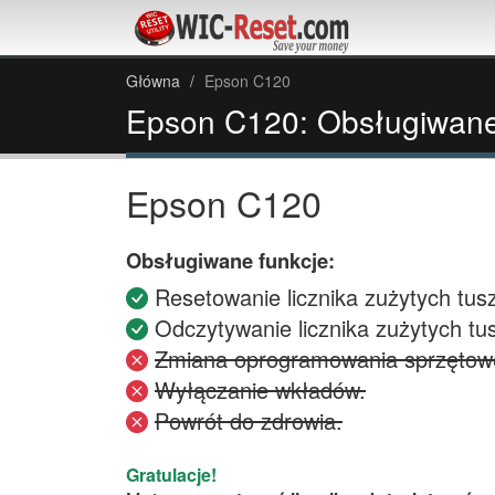
Główna
Epson C120
Epson C120: Obsługiwane
Epson C120
Obsługiwane funkcje:
Resetowanie licznika zużytych tus
Odczytywanie licznika zużytych tu
Zmiana oprogramowania sprzętowe
Wyłączanie wkładów.
Powrót do zdrowia.
Gratulacje!