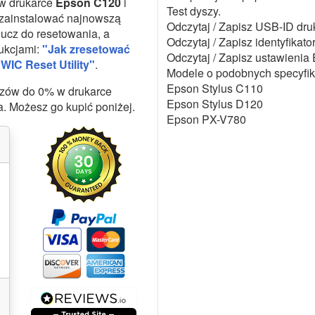
w drukarce
Epson C120
i
Test dyszy.
 zainstalować najnowszą
Odczytaj / Zapisz USB-ID druk
ucz do resetowania, a
Odczytaj / Zapisz identyfikato
rukcjami:
"Jak zresetować
Odczytaj / Zapisz ustawien
WIC Reset Utility"
.
Modele o podobnych specyfik
Epson Stylus C110
uszów do 0% w drukarce
Epson Stylus D120
a. Możesz go kupić poniżej.
Epson PX-V780