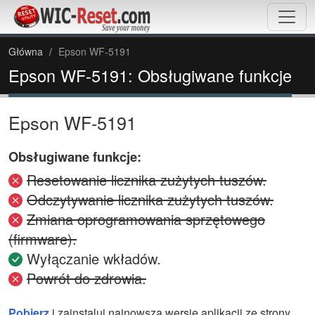
Główna
Epson WF-5191
Epson WF-5191: Obsługiwane funkcje
Epson WF-5191
Obsługiwane funkcje:
Resetowanie licznika zużytych tuszów.
Odczytywanie licznika zużytych tuszów.
Zmiana oprogramowania sprzętowego
(firmware).
Wyłączanie wkładów.
Powrót do zdrowia.
Pobierz
i zainstaluj najnowszą wersję aplikacji ze strony