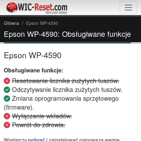
Główna
Epson WP-4590
Epson WP-4590: Obsługiwane funkcje
Epson WP-4590
Obsługiwane funkcje:
Resetowanie licznika zużytych tuszów.
Odczytywanie licznika zużytych tuszów.
Zmiana oprogramowania sprzętowego
(firmware).
Wyłączanie wkładów.
Powrót do zdrowia.
Wystarczy
pobrać
i zainstalować najnowszą wersję