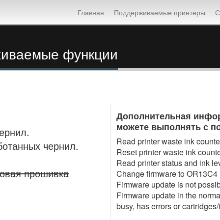
Главная
Поддерживаемые принтеры
С
живаемые функции
Дополнительная инфор
можете выполнять с по
ернил.
Read printer waste ink counter
ботанных чернил.
Reset printer waste ink counte
Read printer status and ink le
повая прошивка
Change firmware to OR13C4 
Firmware update is not possib
Firmware update in the normal 
busy, has errors or cartridges