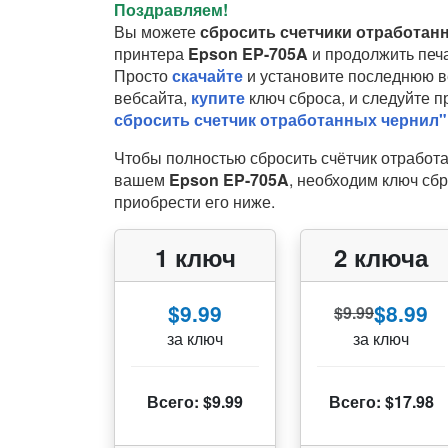
Поздравляем!
Вы можете
сбросить счетчики отработан
принтера
Epson EP-705A
и продолжить печа
Просто
скачайте
и установите последнюю в
вебсайта,
купите
ключ сброса, и следуйте 
сбросить счетчик отработанных чернил"
Чтобы полностью сбросить счётчик отработ
вашем
Epson EP-705A
, необходим ключ сб
приобрести его ниже.
1 ключ
2 ключа
$9.99
$8.99
$9.99
за ключ
за ключ
Всего: $9.99
Всего: $17.98