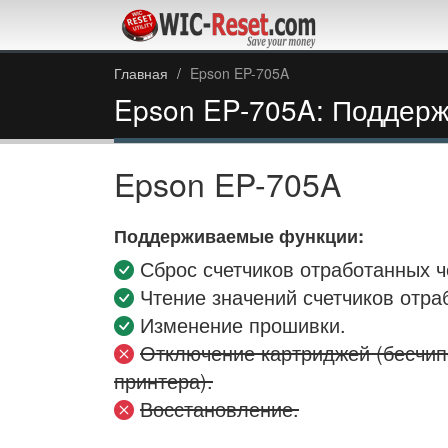
Главная
Epson EP-705A
Epson EP-705A: Поддер
Epson EP-705A
Поддерживаемые функции:
Сброс счетчиков отработанных ч
Чтение значений счетчиков отра
Изменение прошивки.
Отключение картриджей (бесчи
принтера).
Восстановление.