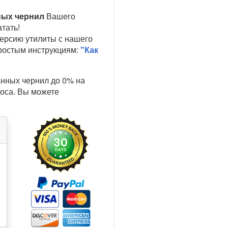
ных чернил
Вашего
тать!
ерсию утилиты с нашего
простым инструкциям:
"Как
анных чернил до 0% на
роса. Вы можете