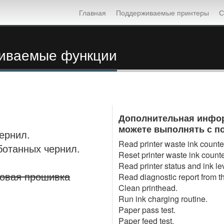
Главная
Поддерживаемые принтеры
С
живаемые функции
Дополнительная инфор
можете выполнять с по
ернил.
Read printer waste ink counter
ботанных чернил.
Reset printer waste ink counte
Read printer status and ink le
повая прошивка
Read diagnostic report from th
Clean printhead.
Run ink charging routine.
Paper pass test.
Paper feed test.