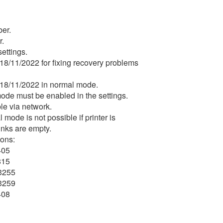
ber.
r.
ettings.
/11/2022 for fixing recovery problems
18/11/2022 in normal mode.
mode must be enabled in the settings.
le via network.
mode is not possible if printer is
/inks are empty.
ions:
405
815
3255
3259
408