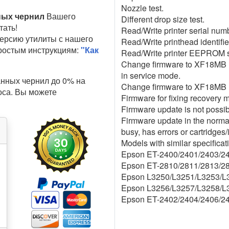
Nozzle test.
ных чернил
Вашего
Different drop size test.
тать!
Read/Write printer serial num
ерсию утилиты с нашего
Read/Write printhead identifie
простым инструкциям:
"Как
Read/Write printer EEPROM s
Change firmware to XF18MB 18
in service mode.
анных чернил до 0% на
Change firmware to XF18MB 
оса. Вы можете
Firmware for fixing recovery 
Firmware update is not possib
Firmware update in the normal 
busy, has errors or cartridges
Models with similar specificat
Epson ET-2400/2401/2403/2
Epson ET-2810/2811/2813/2
Epson L3250/L3251/L3253/L
Epson L3256/L3257/L3258/L
Epson ET-2402/2404/2406/2