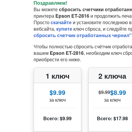
Поздравляем!
Вы можете
сбросить счетчики отработан
принтера
Epson ET-2816
и продолжить печа
Просто
скачайте
и установите последнюю в
вебсайта,
купите
ключ сброса, и следуйте 
сбросить счетчик отработанных чернил"
Чтобы полностью сбросить счётчик отработ
вашем
Epson ET-2816
, необходим ключ сбр
приобрести его ниже.
1 ключ
2 ключа
$9.99
$8.99
$9.99
за ключ
за ключ
Всего: $9.99
Всего: $17.98