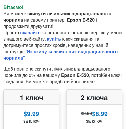
Вітаємо!
Ви можете
скинути лічильник відпрацьованого
чорнила
на своєму принтері
Epson E-520
і
продовжити друкувати!
Просто
скачайте
та встановіть останню версію утиліти
з нашого веб-сайту,
купіть
ключ скидання та
дотримуйтеся простих кроків, наведених у нашій
інструкції
"Як скинути лічильник відпрацьованого
чорнила"
.
Щоб повністю скинути лічильник відпрацьованого
чорнила до 0% на вашому
Epson E-520
, потрібен ключ
скидання. Ви можете придбати його нижче.
1 ключ
2 ключа
$9.99
$8.99
$9.99
за ключ
за ключ