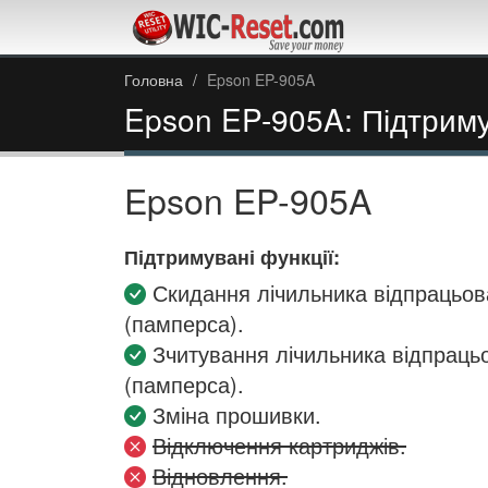
Головна
Epson EP-905A
Epson EP-905A: Підтриму
Epson EP-905A
Підтримувані функції:
Скидання лічильника відпрацьов
(памперса).
Зчитування лічильника відпраць
(памперса).
Зміна прошивки.
Відключення картриджів.
Відновлення.