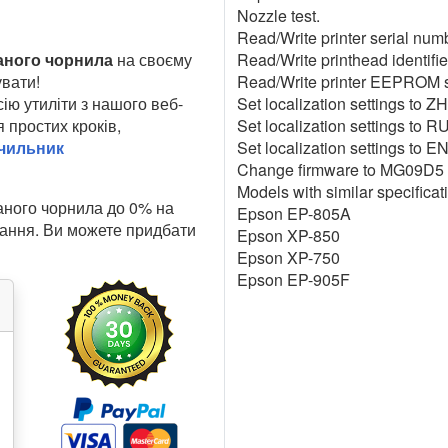
Nozzle test.
Read/Write printer serial num
аного чорнила
на своєму
Read/Write printhead identifie
вати!
Read/Write printer EEPROM s
ію утиліти з нашого веб-
Set localization settings to ZH
 простих кроків,
Set localization settings to RU
ічильник
Set localization settings to EN
Change firmware to MG09D5 0
Models with similar specificat
аного чорнила до 0% на
Epson EP-805A
дання. Ви можете придбати
Epson XP-850
Epson XP-750
Epson EP-905F