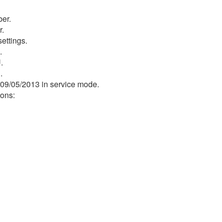
ber.
r.
ettings.
.
.
.
9/05/2013 in service mode.
ions: