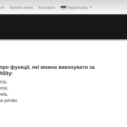
ти
Купити ключ
Контакти
Українська
ро функції, які можна виконувати за
lity:
(s).
r(s).
vels.
e printer.