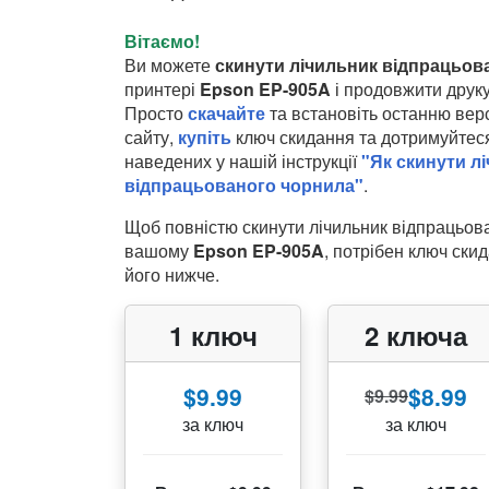
Вітаємо!
Ви можете
скинути лічильник відпрацьов
принтері
Epson EP-905A
і продовжити друку
Просто
скачайте
та встановіть останню верс
сайту,
купіть
ключ скидання та дотримуйтеся
наведених у нашій інструкції
"Як скинути л
відпрацьованого чорнила"
.
Щоб повністю скинути лічильник відпрацьов
вашому
Epson EP-905A
, потрібен ключ ски
його нижче.
1 ключ
2 ключа
$9.99
$8.99
$9.99
за ключ
за ключ