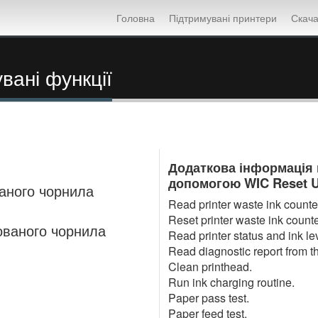
Головна
Підтримувані принтери
Скача
вані функції
Додаткова інформація п
допомогою WIC Reset Uti
аного чорнила
Read printer waste ink counter
Reset printer waste ink counte
ованого чорнила
Read printer status and ink le
Read diagnostic report from th
Clean printhead.
Run ink charging routine.
Paper pass test.
Paper feed test.