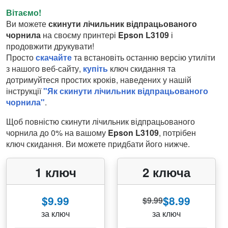
Вітаємо!
Ви можете
скинути лічильник відпрацьованого
чорнила
на своєму принтері
Epson L3109
і
продовжити друкувати!
Просто
скачайте
та встановіть останню версію утиліти
з нашого веб-сайту,
купіть
ключ скидання та
дотримуйтеся простих кроків, наведених у нашій
інструкції
"Як скинути лічильник відпрацьованого
чорнила"
.
Щоб повністю скинути лічильник відпрацьованого
чорнила до 0% на вашому
Epson L3109
, потрібен
ключ скидання. Ви можете придбати його нижче.
1 ключ
2 ключа
$9.99
$8.99
$9.99
за ключ
за ключ