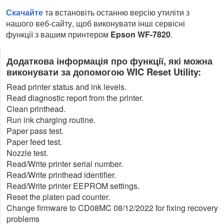
Скачайте
та встановіть останню версію утиліти з
нашого веб-сайту, щоб виконувати інші сервісні
функції з вашим принтером
Epson WF-7820
.
Додаткова інформація про функції, які можна
виконувати за допомогою WIC Reset Utility:
Read printer status and ink levels.
Read diagnostic report from the printer.
Clean printhead.
Run ink charging routine.
Paper pass test.
Paper feed test.
Nozzle test.
Read/Write printer serial number.
Read/Write printhead identifier.
Read/Write printer EEPROM settings.
Reset the platen pad counter.
Change firmware to CD08MC 08/12/2022 for fixing recovery
problems