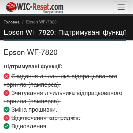
Головна
Epson WF-7820
Epson WF-7820: Підтримувані функції
Epson WF-7820
Підтримувані функції:
Скидання лічильника відпрацьованого
чорнила (памперса).
Зчитування лічильника відпрацьованого
чорнила (памперса).
Зміна прошивки.
Відключення картриджів.
Відновлення.