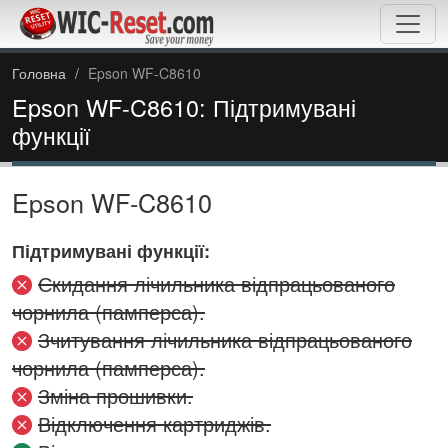
Головна
Epson WF-C8610
Epson WF-C8610: Підтримувані
функції
Epson WF-C8610
Підтримувані функції:
Скидання лічильника відпрацьованого
чорнила (памперса).
Зчитування лічильника відпрацьованого
чорнила (памперса).
Зміна прошивки.
Відключення картриджів.