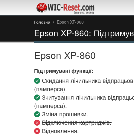
Головна
Epson XP-860
Epson XP-860: Підтримува
Epson XP-860
Підтримувані функції:
Скидання лічильника відпрацьов
(памперса).
Зчитування лічильника відпраць
(памперса).
Зміна прошивки.
Відключення картриджів.
Відновлення.