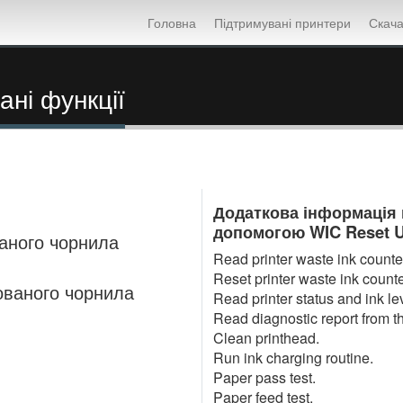
Головна
Підтримувані принтери
Скача
ні функції
Додаткова інформація п
допомогою WIC Reset Uti
аного чорнила
Read printer waste ink counter
Reset printer waste ink counte
ованого чорнила
Read printer status and ink le
Read diagnostic report from th
Clean printhead.
Run ink charging routine.
Paper pass test.
Paper feed test.