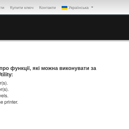
ти
Купити ключ
Контакти
Українська
ро функції, які можна виконувати за
lity:
(s).
r(s).
vels.
e printer.