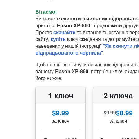
Вітаємо!
Ви можете
скинути лічильник відпрацьов
принтері
Epson XP-860
і продовжити друкув
Просто
скачайте
та встановіть останню верс
сайту,
купіть
ключ скидання та дотримуйтеся
наведених у нашій інструкції
"Як скинути л
відпрацьованого чорнила"
.
Щоб повністю скинути лічильник відпрацьов
вашому
Epson XP-860
, потрібен ключ скид
його нижче.
1 ключ
2 ключа
$9.99
$8.99
$9.99
за ключ
за ключ