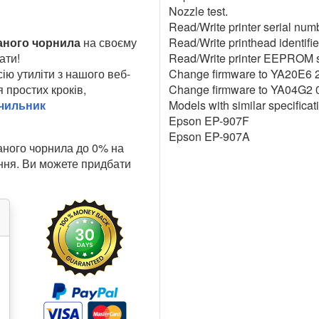
Nozzle test.
Read/Write printer serial num
аного чорнила
на своєму
Read/Write printhead identifie
ати!
Read/Write printer EEPROM s
ію утиліти з нашого веб-
Change firmware to YA20E6 2
 простих кроків,
Change firmware to YA04G2 0
ічильник
Models with similar specificat
Epson EP-907F
Epson EP-907A
аного чорнила до 0% на
ання. Ви можете придбати