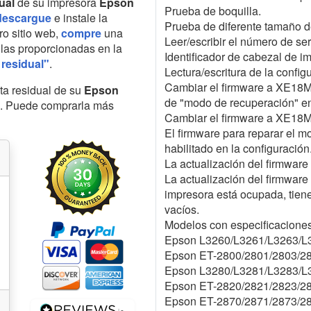
ual
de su impresora
Epson
Prueba de boquilla.
descargue
e instale la
Prueba de diferente tamaño d
ro sitio web,
compre
una
Leer/escribir el número de ser
illas proporcionadas en la
Identificador de cabezal de im
 residual"
.
Lectura/escritura de la conf
Cambiar el firmware a XE18MB
nta residual de su
Epson
de "modo de recuperación" en
io. Puede comprarla más
Cambiar el firmware a XE18
El firmware para reparar el 
habilitado en la configuración
La actualización del firmware 
La actualización del firmware
impresora está ocupada, tiene 
vacíos.
Modelos con especificaciones
Epson L3260/L3261/L3263/L
Epson ET-2800/2801/2803/2
Epson L3280/L3281/L3283/L
Epson ET-2820/2821/2823/2
Epson ET-2870/2871/2873/2