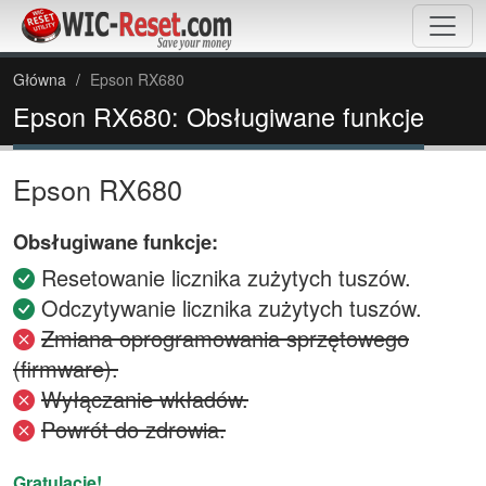
Główna
Epson RX680
Epson RX680: Obsługiwane funkcje
Epson RX680
Obsługiwane funkcje:
Resetowanie licznika zużytych tuszów.
Odczytywanie licznika zużytych tuszów.
Zmiana oprogramowania sprzętowego
(firmware).
Wyłączanie wkładów.
Powrót do zdrowia.
Gratulacje!