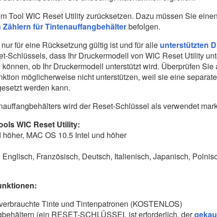
dem Tool WIC Reset Utility zurücksetzen. Dazu müssen Sie ein
Zählern für Tintenauffangbehälter
befolgen.
nur für eine Rücksetzung gültig ist und für alle
unterstützten 
-Schlüssels, dass Ihr Druckermodell von WIC Reset Utility unt
 können, ob Ihr Druckermodell unterstützt wird. Überprüfen Sie
nktion möglicherweise nicht unterstützen, weil sie eine separa
gesetzt werden kann.
auffangbehälters wird der Reset-Schlüssel als verwendet marki
ls WIC Reset Utility:
höher, MAC OS 10.5 Intel und höher
 Englisch, Französisch, Deutsch, Italienisch, Japanisch, Polni
Funktionen:
r verbrauchte Tinte und Tintenpatronen (KOSTENLOS)
ngbehältern (ein RESET-SCHLÜSSEL ist erforderlich, der
gekau