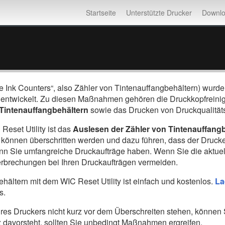
Startseite
Unterstützte Drucker
Downl
te Ink Counters“, also Zähler von Tintenauffangbehältern) w
 entwickelt. Zu diesen Maßnahmen gehören die Druckkopfreini
Tintenauffangbehältern
sowie das Drucken von Druckqualität
Reset Utility ist das
Auslesen der Zähler von Tintenauffang
 können überschritten werden und dazu führen, dass der Drucker 
n Sie umfangreiche Druckaufträge haben. Wenn Sie die aktuell
rbrechungen bei Ihren Druckaufträgen vermeiden.
ältern mit dem WIC Reset Utility ist einfach und kostenlos.
La
s.
res Druckers nicht kurz vor dem Überschreiten stehen, können
rz davorsteht, sollten Sie unbedingt Maßnahmen ergreifen.