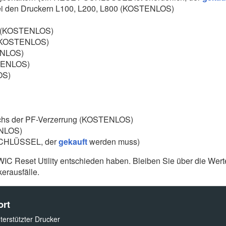
bei den Druckern L100, L200, L800 (KOSTENLOS)
g) (KOSTENLOS)
 (KOSTENLOS)
ENLOS)
STENLOS)
OS)
leichs der PF-Verzerrung (KOSTENLOS)
ENLOS)
SCHLÜSSEL, der
gekauft
werden muss)
 WIC Reset Utility entschieden haben. Bleiben Sie über die Wer
erausfälle.
ort
nterstützter Drucker