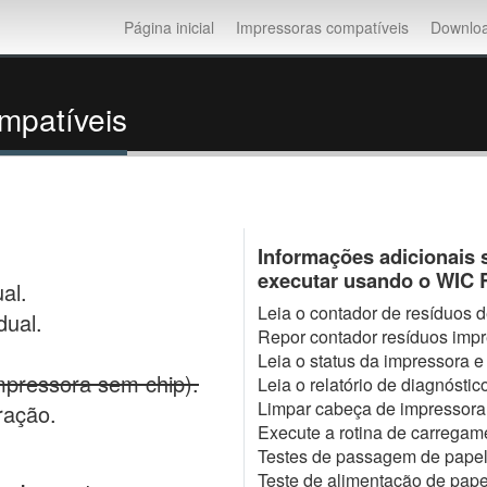
Página inicial
Impressoras compatíveis
Downlo
mpatíveis
Informações adicionais 
executar usando o WIC Re
al.
Leia o contador de resíduos de
dual.
Repor contador resíduos impre
Leia o status da impressora e 
mpressora sem chip).
Leia o relatório de diagnóstic
Limpar cabeça de impressora
ração.
Execute a rotina de carregame
Testes de passagem de papel
Teste de alimentação de pape