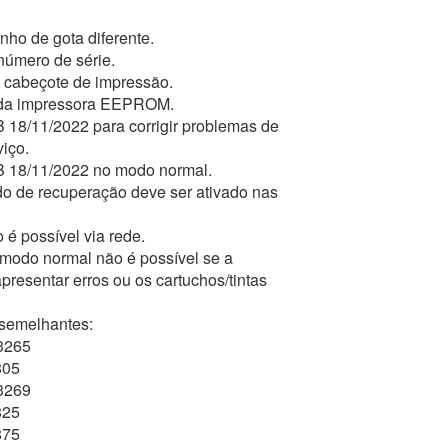
ho de gota diferente.
número de série.
do cabeçote de impressão.
s da impressora EEPROM.
 18/11/2022 para corrigir problemas de
iço.
B 18/11/2022 no modo normal.
odo de recuperação deve ser ativado nas
 é possível via rede.
 modo normal não é possível se a
presentar erros ou os cartuchos/tintas
semelhantes:
3265
805
3269
825
875