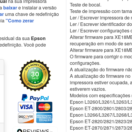
dual
na sua impressora
Teste de bocal.
ta
baixar
e instalar a versão
Teste de impressão com taman
ar
uma chave de redefinição
Ler / Escrever impressora de 
uia
"Como zerar
Ler / Escrever identificador 
Ler / Escrever configuraçõe
Alterar firmware para XE18MB
residual da sua
Epson
recuperação em modo de serv
edefinição. Você pode
Alterar firmware para XE18M
O firmware para corrigir o m
configurações.
A atualização do firmware não
A atualização do firmware no
impressora estiver ocupada, a
estiverem vazios.
Modelos com especificações 
Epson L3260/L3261/L3263/L
Epson ET-2800/2801/2803/2
Epson L3266/L3267/L3268/L
Epson ET-2820/2821/2823/2
Epson ET-2870/2871/2873/2