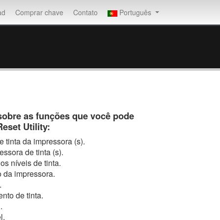
ad
Comprar chave
Contato
Português
sobre as funções que você pode
set Utility:
 tinta da impressora (s).
ssora de tinta (s).
os níveis de tinta.
o da impressora.
.
nto de tinta.
.
l.