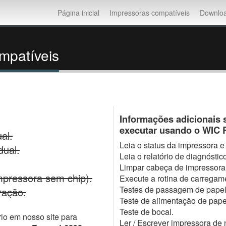
Página inicial
Impressoras compatíveis
Downlo
mpatíveis
Informações adicionais 
executar usando o WIC Re
al.
Leia o status da impressora e 
dual.
Leia o relatório de diagnóstic
Limpar cabeça de impressora
mpressora sem chip).
Execute a rotina de carregame
Testes de passagem de papel
ração.
Teste de alimentação de pape
Teste de bocal.
ário em nosso site para
Ler / Escrever impressora de 