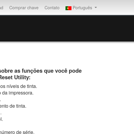
ad
Comprar chave
Contato
Português
sobre as funções que você pode
set Utility:
os níveis de tinta.
o da impressora.
.
nto de tinta.
.
l.
número de série.