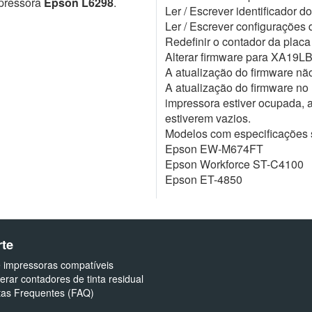
mpressora
Epson L6298
.
Ler / Escrever identificador 
Ler / Escrever configuraçõe
Redefinir o contador da plac
Alterar firmware para XA19L
A atualização do firmware não
A atualização do firmware no
impressora estiver ocupada, a
estiverem vazios.
Modelos com especificações 
Epson EW-M674FT
Epson Workforce ST-C4100
Epson ET-4850
te
e impressoras compatíveis
rar contadores de tinta residual
tas Frequentes (FAQ)