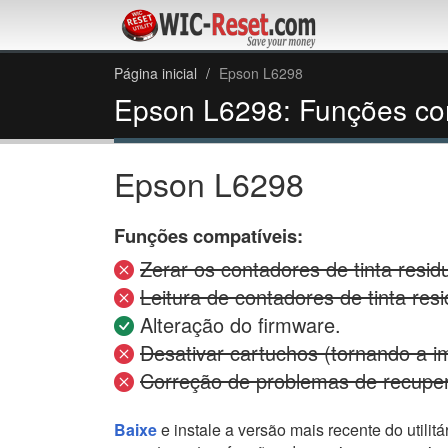
Página inicial
Epson L6298
Epson L6298: Funções co
Epson L6298
Funções compatíveis:
Zerar os contadores de tinta residu
Leitura de contadores de tinta resi
Alteração do firmware.
Desativar cartuchos (tornando a i
Correção de problemas de recupe
Baixe
e instale a versão mais recente do utilit